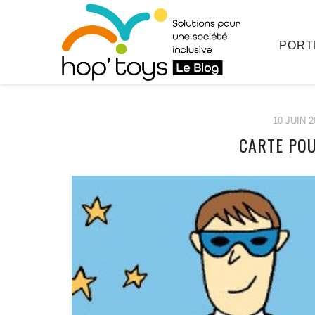
PORT
10 JUIN 2
CARTE POU
Afficher
le
contenu