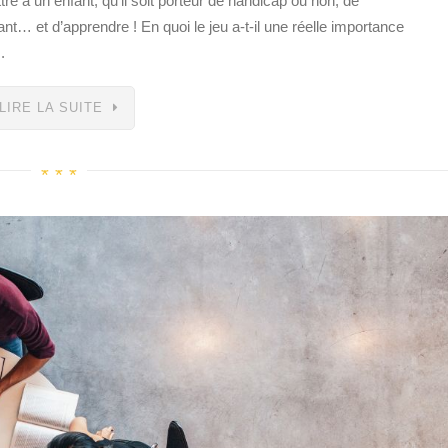
re à un enfant, qu’il soit porteur de handicap ou non, de
nt… et d’apprendre ! En quoi le jeu a-t-il une réelle importance
.
LIRE LA SUITE