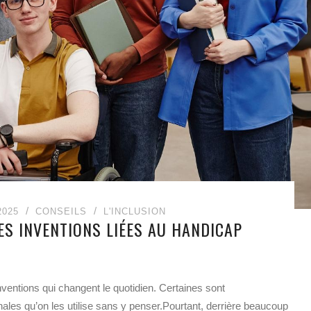
2025
CONSEILS
L'INCLUSION
ES INVENTIONS LIÉES AU HANDICAP
nventions qui changent le quotidien. Certaines sont
ales qu’on les utilise sans y penser.Pourtant, derrière beaucoup