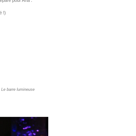
éparé pour Ana :
 !)
Le barre lumineuse