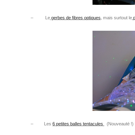
– Le
gerbes de fibre
s optiques
, mais surtout le
p
– Les
6 petites balles tentacules
(Nouveauté !)