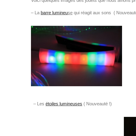
Voici quelques images des jouets que nous avions pr
– La
barre lumineu
se
qui réagit aux sons ( Nouveauté
– Les
étoiles lumineuses
( Nouveauté !)