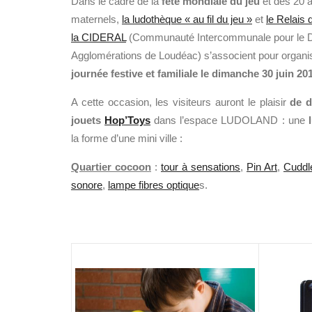
Dans le cadre de la
fête mondiale du jeu
et des 20 a
maternels,
la ludothèque « au fil du jeu »
et
le Relais
la CIDERAL
(Communauté Intercommunale pour le D
Agglomérations de Loudéac) s’associent pour organ
journée festive et familiale le dimanche 30 juin 2
A cette occasion, les visiteurs auront le plaisir
de d
jouets
Hop’Toys
dans l’espace LUDOLAND : une
la forme d’une mini ville :
Quartier cocoon
:
tour à sensations
,
Pin Art
,
Cuddl
sonore
,
lampe fibres optique
s.