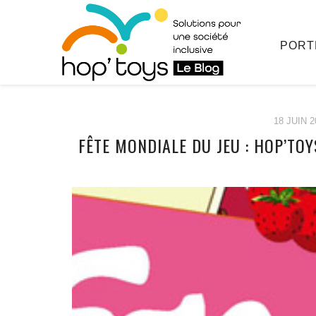
PORT
18 JUIN 2
FÊTE MONDIALE DU JEU : HOP’TO
Afficher
le
contenu