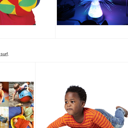
 surf
,