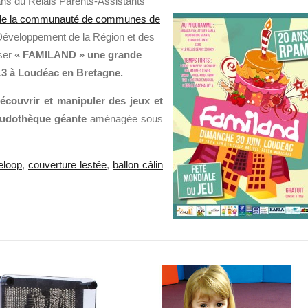
ns du Relais Parents-Assistants
 de la communauté de communes de
éveloppement de la Région et des
iser
« FAMILAND » une grande
013 à Loudéac en Bretagne.
écouvrir et manipuler des jeux et
ludothèque géante
aménagée sous
eloop
,
couverture lestée
,
ballon câlin