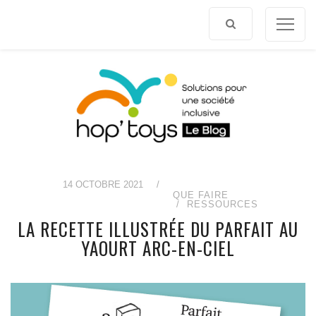
Afficher
le
contenu
14 OCTOBRE 2021
/
QUE FAIRE
RESSOURCES
LA RECETTE ILLUSTRÉE DU PARFAIT AU
YAOURT ARC-EN-CIEL