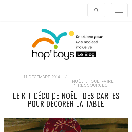
Afficher
le
contenu
11 DÉCEMBRE 2014
/
NOËL
QUE FAIRE
RESSOURCES
LE KIT DÉCO DE NOËL : DES CARTES
POUR DÉCORER LA TABLE