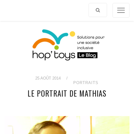
Afficher
le
contenu
25 AOÛT 2014
/
PORTRAITS
LE PORTRAIT DE MATHIAS