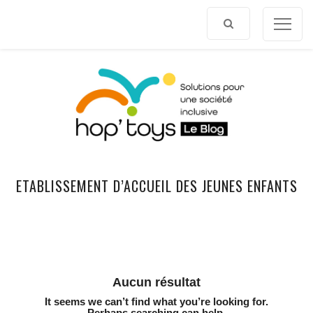
Afficher
le
contenu
ETABLISSEMENT D’ACCUEIL DES JEUNES ENFANTS
Aucun résultat
It seems we can’t find what you’re looking for.
Perhaps searching can help.