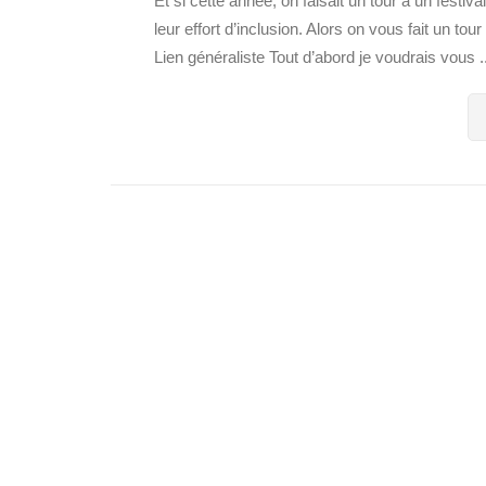
Et si cette année, on faisait un tour à un festi
leur effort d’inclusion. Alors on vous fait un t
Lien généraliste Tout d’abord je voudrais vous ..