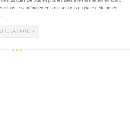
val de musique? De plus en plus les sites internet mettent en avant
our sur tous les aménagements qui sont mis en place cette année.
.
LIRE LA SUITE