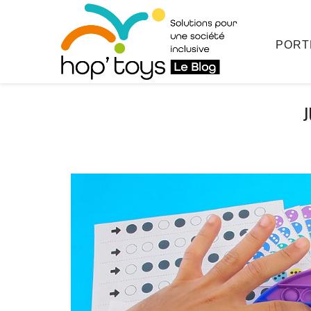
Afficher
le
contenu
PORT
J