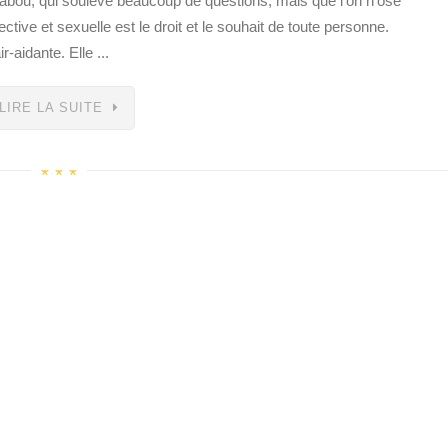
tabou, qui soulève beaucoup de questions, mais que l’on n’ose
ective et sexuelle est le droit et le souhait de toute personne.
-aidante. Elle ...
LIRE LA SUITE