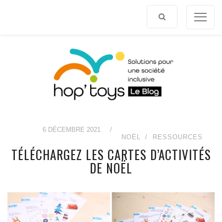
Afficher
le
contenu
6 DÉCEMBRE 2021
/
NOËL
RESSOURCES
TÉLÉCHARGEZ LES CARTES D’ACTIVITÉS
DE NOËL