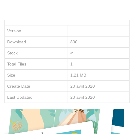
P
le
po
d
vo
Version
en
e
Download
800
re
no
Stock
∞
fo
e
Total Files
1
li
Size
1.21 MB
Create Date
20 avril 2020
Last Updated
20 avril 2020
D
É
C
O