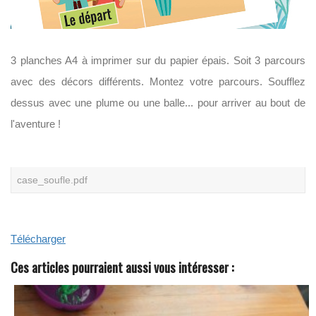
N
O
S
L
I
3 planches A4 à imprimer sur du papier épais. Soit 3 parcours
V
R
avec des décors différents. Montez votre parcours. Soufflez
E
S
dessus avec une plume ou une balle... pour arriver au bout de
B
L
l'aventure !
A
N
C
S
case_soufle.pdf
Télécharger
Ces articles pourraient aussi vous intéresser :