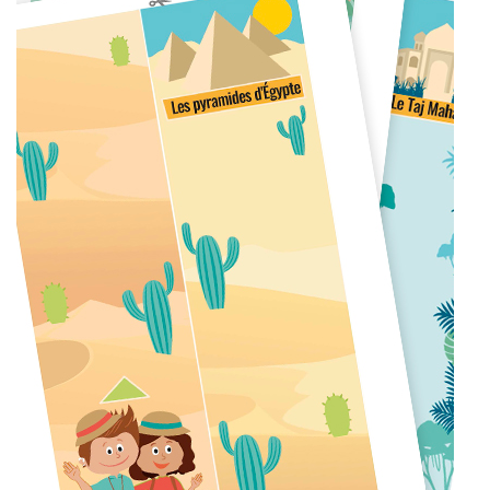
U
V
R
E
Z
N
O
T
R
E
C
O
M
M
U
N
A
U
T
É