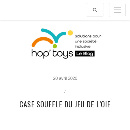
Afficher
le
contenu
P
20 avril 2020
O
R
T
/
R
A
CASE SOUFFLE DU JEU DE L’OIE
I
T