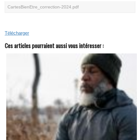
N
CartesBienEtre_correction-2024.pdf
O
S
L
I
V
Télécharger
R
E
S
Ces articles pourraient aussi vous intéresser :
B
L
A
N
C
S