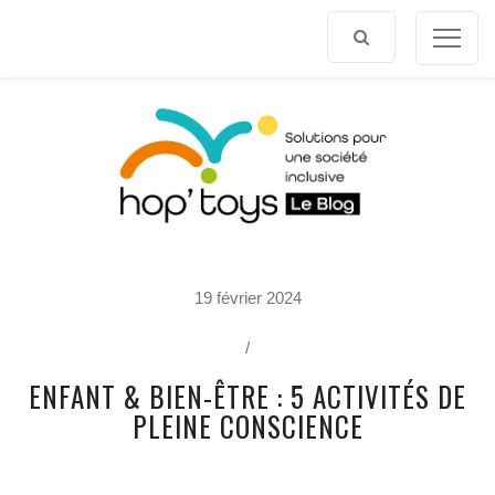
Afficher
le
contenu
P
19 février 2024
O
R
T
/
R
A
ENFANT & BIEN-ÊTRE : 5 ACTIVITÉS DE
I
T
PLEINE CONSCIENCE