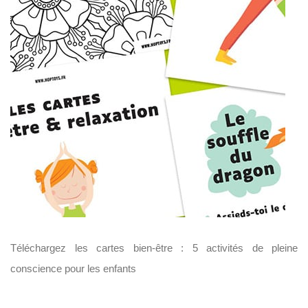
U
V
R
E
Z
N
O
T
R
E
C
O
M
M
U
N
A
U
T
É
Téléchargez les cartes bien-être : 5 activités de pleine
conscience pour les enfants