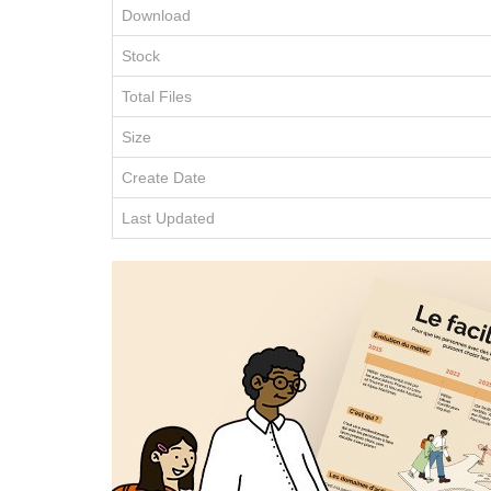
Download
Stock
Total Files
Size
Create Date
Last Updated