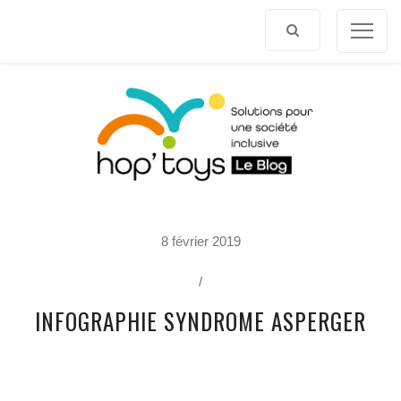
Afficher
le
contenu
P
8 février 2019
O
R
T
/
R
A
INFOGRAPHIE SYNDROME ASPERGER
I
T