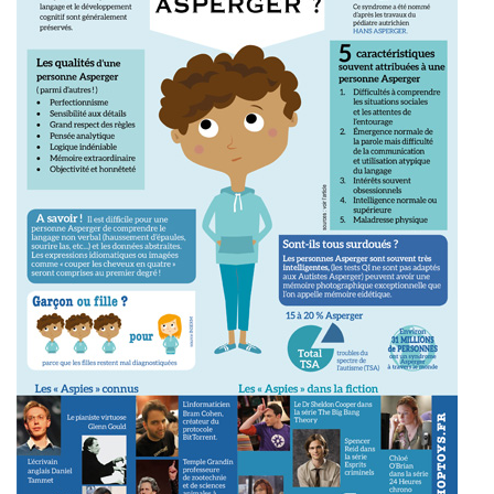
U
V
R
E
Z
N
O
T
R
E
C
O
M
M
U
N
A
U
T
É