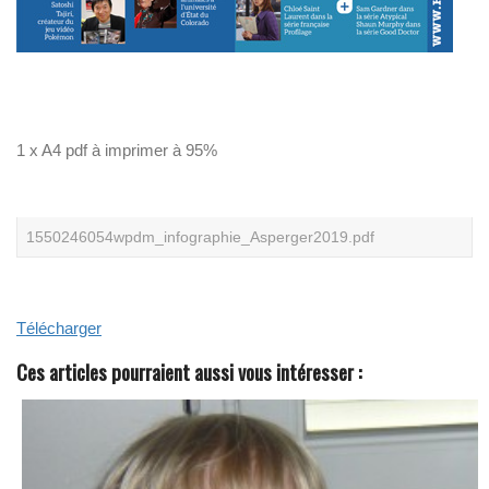
N
O
S
L
I
V
R
E
1 x A4 pdf à imprimer à 95%
S
B
L
A
N
C
1550246054wpdm_infographie_Asperger2019.pdf
S
Télécharger
Ces articles pourraient aussi vous intéresser :