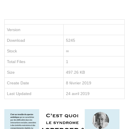
P
le
po
d
vo
Version
en
e
Download
5245
re
no
Stock
∞
fo
e
Total Files
1
li
Size
497.26 KB
Create Date
8 février 2019
Last Updated
24 avril 2019
D
É
C
O