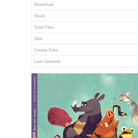
Download
Stock
Total Files
Size
Create Date
Last Updated