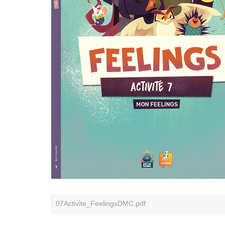
07Activite_FeelingsDMC.pdf