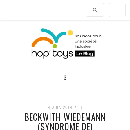
Afficher
le
contenu
B
4 JUIN 2014
B
BECKWITH-WIEDEMANN
(SYNDROME DE)