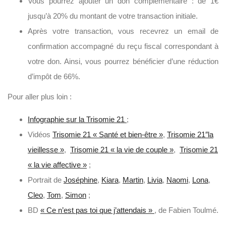
Vous pourrez ajouter un don complémentaire : de 1€
jusqu’à 20% du montant de votre transaction initiale.
Après votre transaction, vous recevrez un email de
confirmation accompagné du reçu fiscal correspondant à
votre don. Ainsi, vous pourrez bénéficier d’une réduction
d’impôt de 66%.
Pour aller plus loin :
Infographie sur la Trisomie 21
;
Vidéos
Trisomie 21 « Santé et bien-être »
,
Trisomie 21″la
vieillesse »
,
Trisomie 21 « la vie de couple »
,
Trisomie 21
« la vie affective »
;
Portrait de
Joséphine
,
Kiara
,
Martin
,
Livia
,
Naomi
,
Lona
,
Cleo
,
Tom
,
Simon
;
BD
« Ce n’est pas toi que j’attendais »
, de Fabien Toulmé.