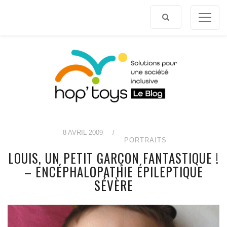
Afficher
le
contenu
8 AVRIL 2009
/
PORTRAITS
LOUIS, UN PETIT GARÇON FANTASTIQUE !
– ENCÉPHALOPATHIE ÉPILEPTIQUE
SÉVÈRE