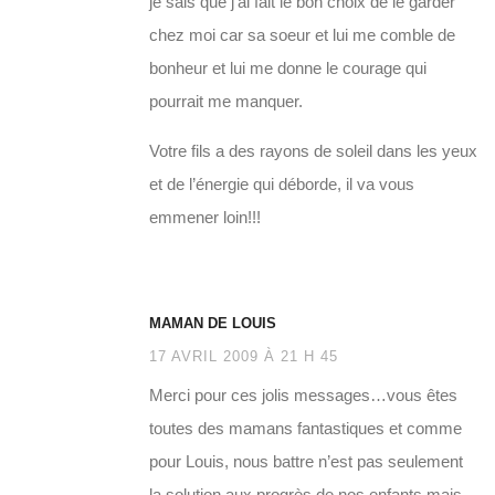
je sais que j’ai fait le bon choix de le garder
chez moi car sa soeur et lui me comble de
bonheur et lui me donne le courage qui
pourrait me manquer.
Votre fils a des rayons de soleil dans les yeux
et de l’énergie qui déborde, il va vous
emmener loin!!!
MAMAN DE LOUIS
17 AVRIL 2009 À 21 H 45
Merci pour ces jolis messages…vous êtes
toutes des mamans fantastiques et comme
pour Louis, nous battre n’est pas seulement
la solution aux progrès de nos enfants mais