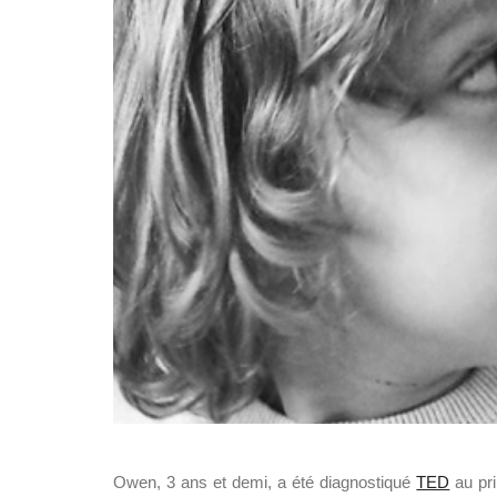
Owen, 3 ans et demi, a été diagnostiqué
TED
au pri