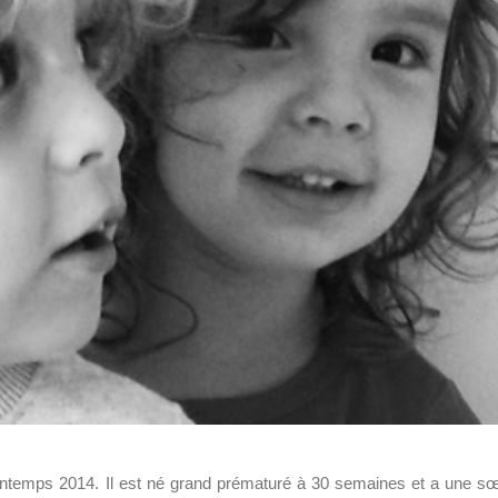
ntemps 2014. Il est né grand prématuré à 30 semaines et a une s