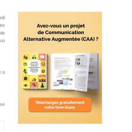
rdi
tre
de
ssi
 Il
sse