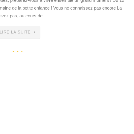
 bébés, préparez-vous à vivre ensemble un grand moment ! Du 12
emaine de la petite enfance ! Vous ne connaissez pas encore La
vez pas, au cours de ...
LIRE LA SUITE