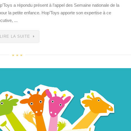
op’Toys a répondu présent à l’appel des Semaine nationale de la
 pour la petite enfance. Hop’Toys apporte son expertise à ce
utive, ...
LIRE LA SUITE