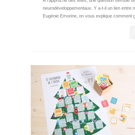
À l’approche des fêtes, une question semble s
neurodéveloppementaux. Y a-t-il un lien entre
Eugénie Emorine, on vous explique comment gére