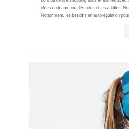
Lors de ce live shopping ados et adultes avec
idées cadeaux pour les ados et les adultes. No
Notamment, les besoins en autorégulation pour l