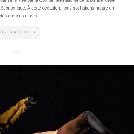
a danse. Initiée par le Comité International de la Danse, cette
et économique. À cette occasion, nous souhaitons mettre en
 des groupes et des ...
LIRE LA SUITE