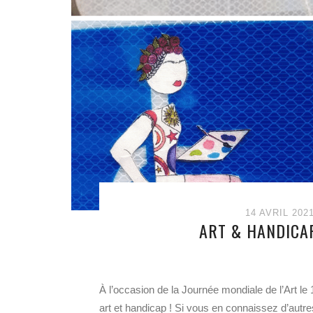
14 AVRIL 202
ART & HANDICAP
À l’occasion de la Journée mondiale de l’Art l
art et handicap ! Si vous en connaissez d’autre