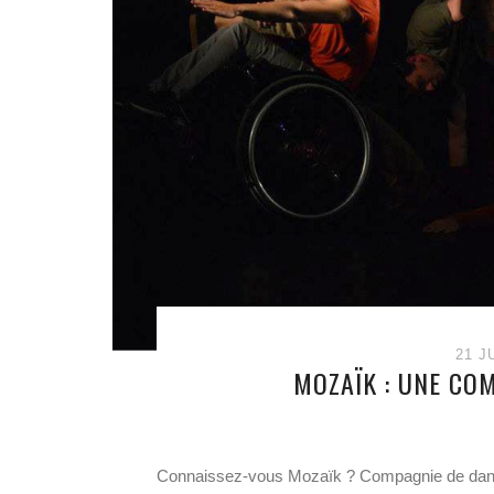
21 J
MOZAÏK : UNE COM
Connaissez-vous Mozaïk ? Compagnie de danse 