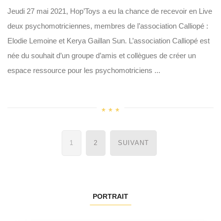
Jeudi 27 mai 2021, Hop’Toys a eu la chance de recevoir en Live
deux psychomotriciennes, membres de l’association Calliopé :
Elodie Lemoine et Kerya Gaillan Sun. L’association Calliopé est
née du souhait d’un groupe d’amis et collègues de créer un
espace ressource pour les psychomotriciens ...
Navigation
1
2
SUIVANT
des
articles
PORTRAIT