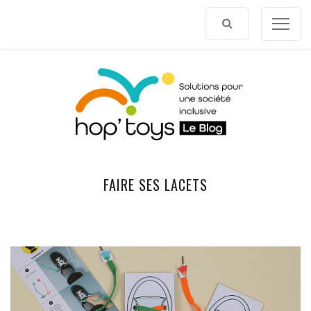
Afficher
le
contenu
FAIRE SES LACETS