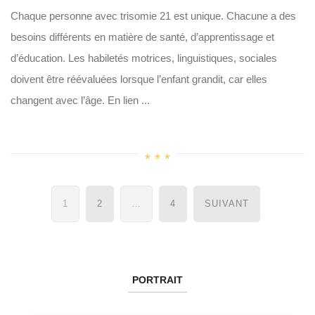
Chaque personne avec trisomie 21 est unique. Chacune a des
besoins différents en matière de santé, d’apprentissage et
d’éducation. Les habiletés motrices, linguistiques, sociales
doivent être réévaluées lorsque l’enfant grandit, car elles
changent avec l’âge. En lien ...
Navigation
1
2
…
4
SUIVANT
des
articles
PORTRAIT