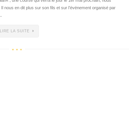
ian« , une course qui verra le jour le 1er mai prochain, nous
 Il nous en dit plus sur son fils et sur l’événement organisé par
..
LIRE LA SUITE