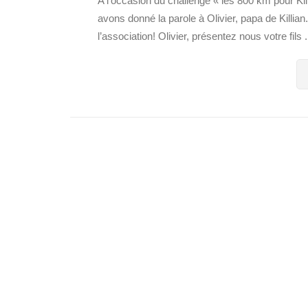
A l’occasion du challenge « les 800 km pour Kill
avons donné la parole à Olivier, papa de Killian.
l’association! Olivier, présentez nous votre fils .