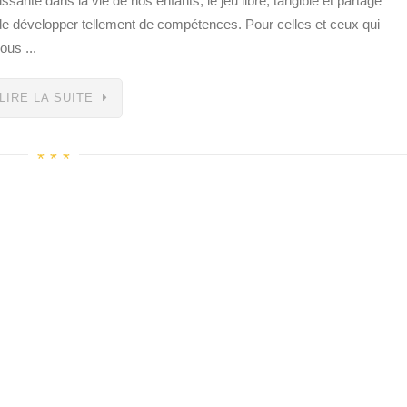
sante dans la vie de nos enfants, le jeu libre, tangible et partagé
t de développer tellement de compétences. Pour celles et ceux qui
ous ...
LIRE LA SUITE