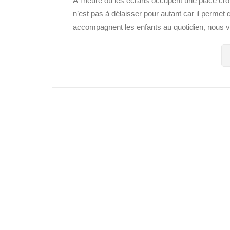
À l’heure où les écrans occupent une place crois
n’est pas à délaisser pour autant car il perme
accompagnent les enfants au quotidien, nous v