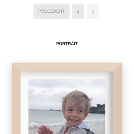
Navigation
PRÉCÉDENT
1
2
des
articles
PORTRAIT