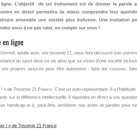
 ligne. L’objectif de cet événement est de donner la parole 
contre en direct permettra de mieux comprendre leur quotidi
truire ensemble une société plus inclusive. Une invitation p
endez-vous à ne pas rater, on compte sur vous !
 en ligne
mmel, adulte avec une trisomie 21, nous fera découvrir son univers.
portance du sport dans sa vie ainsi que sa vision d’une société inclusi
ses propres astuces pour être autonome : faire les courses, fair
 ! » de Trisomie 21 France. C’est un auto-représentant. Il a l’habitude
rds sur la différence intellectuelle. Il répondra en direct à vos questio
 handicap et à, peut-être, améliorer nos actes et paroles pour n
ter ! » de Trisomie 21 France