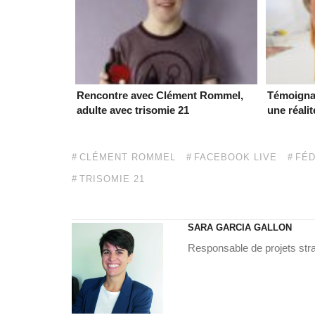
Rencontre avec Clément Rommel,
Témoignag
adulte avec trisomie 21
une réalit
CLÉMENT ROMMEL
FACEBOOK LIVE
FÉD
TRISOMIE 21
SARA GARCIA GALLON
Responsable de projets str