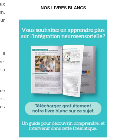
aux
NOS LIVRES BLANCS
en,
our
 Il
ve.
e à
 de
ns.
ous