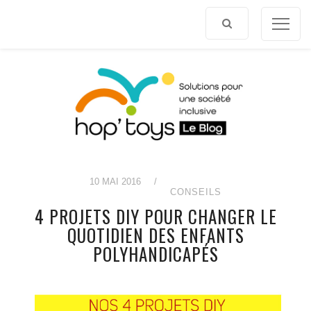
Afficher
le
contenu
10 MAI 2016
/
CONSEILS
4 PROJETS DIY POUR CHANGER LE
QUOTIDIEN DES ENFANTS
POLYHANDICAPÉS