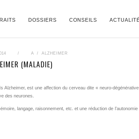
RAITS
DOSSIERS
CONSEILS
ACTUALIT
014
/
A
ALZHEIMER
EIMER (MALADIE)
s Alzheimer, est une affection du cerveau dite « neuro-dégénérative
sive des neurones.
: mémoire, langage, raisonnement, etc. et une réduction de l’autonomie