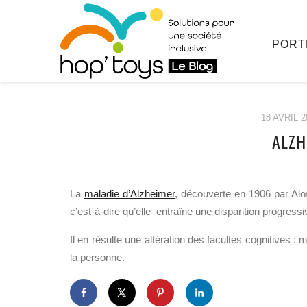
PORT
18 AVRIL 2
ALZH
Afficher
le
La
maladie d’Alzheimer
, découverte en 1906 par Aloï
contenu
c’est-à-dire qu’elle entraîne une disparition progres
Il en résulte une altération des facultés cognitives 
la personne.