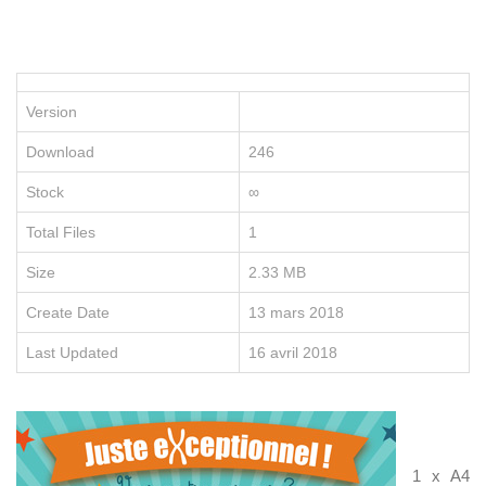
P
le
po
d
vo
Version
en
e
Download
246
re
no
Stock
∞
fo
e
Total Files
1
li
Size
2.33 MB
Create Date
13 mars 2018
Last Updated
16 avril 2018
D
É
C
1 x A4
O