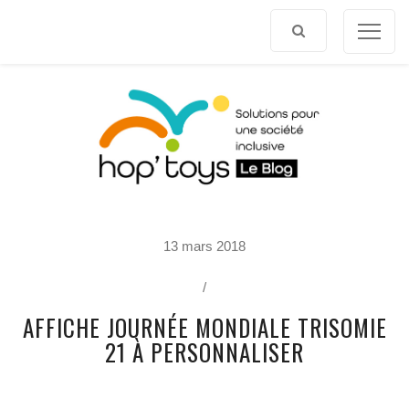
Afficher
le
contenu
P
13 mars 2018
O
R
T
/
R
A
AFFICHE JOURNÉE MONDIALE TRISOMIE
I
T
21 À PERSONNALISER