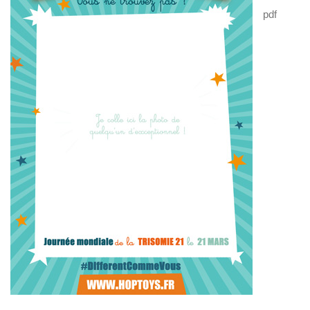
U
pdf
V
R
E
Z
N
O
T
R
E
C
O
M
M
U
N
A
U
T
É