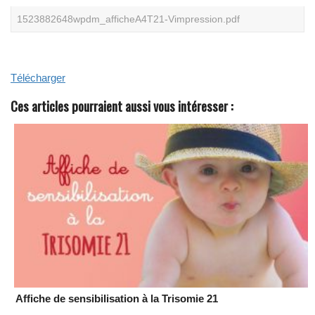
N
1523882648wpdm_afficheA4T21-Vimpression.pdf
O
S
L
I
V
R
Télécharger
E
S
Ces articles pourraient aussi vous intéresser :
B
L
A
N
C
S
Affiche de sensibilisation à la Trisomie 21