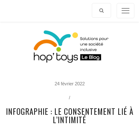
Afficher
le
contenu
P
24 février 2022
O
R
T
/
R
A
INFOGRAPHIE : LE CONSENTEMENT LIÉ À
I
T
L’INTIMITÉ