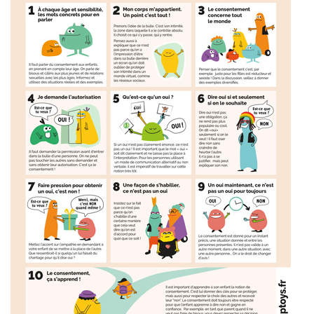
U
V
R
E
Z
N
O
T
R
E
C
O
M
M
U
N
A
U
T
É