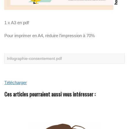
N
O
S
L
1 x A3 en pdf
I
V
R
Pour imprimer en A4, réduire l'impression à 70%
E
S
B
L
A
N
Infographie-consentement.pdf
C
S
Télécharger
Ces articles pourraient aussi vous intéresser :