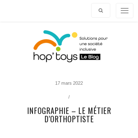
Afficher
le
contenu
P
17 mars 2022
O
R
T
/
R
A
INFOGRAPHIE – LE MÉTIER
I
T
D’ORTHOPTISTE