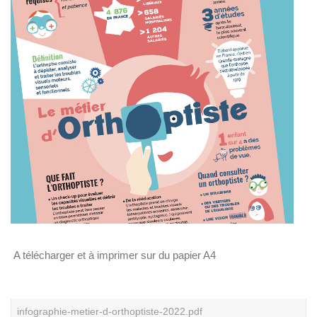
U
V
R
E
Z
N
O
T
R
E
C
O
M
M
U
N
A
U
T
É
A télécharger et à imprimer sur du papier A4
infographie-metier-d-orthoptiste-2022.pdf