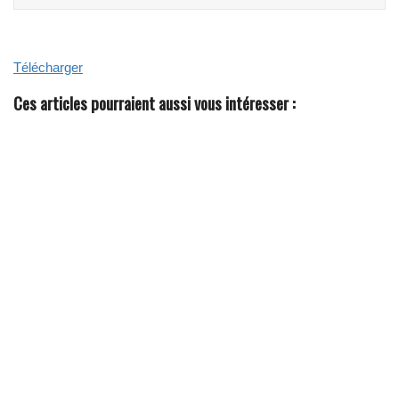
N
O
S
L
Télécharger
I
V
R
Ces articles pourraient aussi vous intéresser :
E
S
B
L
A
N
C
S