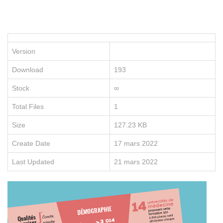
P
le
po
d
vo
Version
en
e
Download
193
re
no
Stock
∞
fo
e
Total Files
1
li
Size
127.23 KB
Create Date
17 mars 2022
Last Updated
21 mars 2022
D
É
C
O