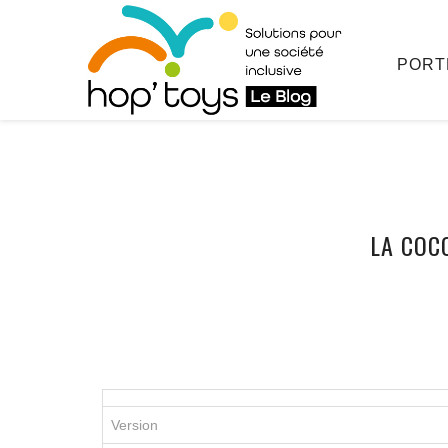
PORT
Afficher
LA COC
le
contenu
Version