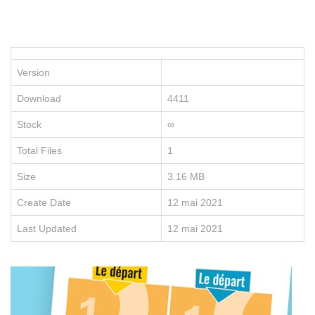
P
le
po
d
vo
Version
en
e
Download
4411
re
no
Stock
∞
fo
e
Total Files
1
li
Size
3.16 MB
Create Date
12 mai 2021
Last Updated
12 mai 2021
D
É
C
O