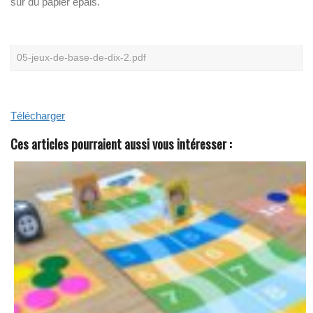
sur du papier épais.
N
O
S
L
I
05-jeux-de-base-de-dix-2.pdf
V
R
E
S
B
Télécharger
L
A
N
Ces articles pourraient aussi vous intéresser :
C
S