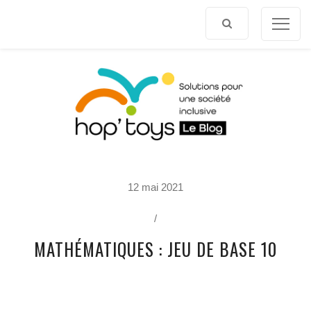
Afficher
le
contenu
P
12 mai 2021
O
R
T
/
R
A
MATHÉMATIQUES : JEU DE BASE 10
I
T