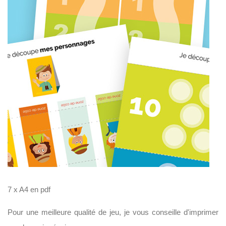
U
V
R
E
Z
N
O
T
R
E
C
O
M
M
U
N
A
U
T
É
7 x A4 en pdf
Pour une meilleure qualité de jeu, je vous conseille d'imprimer