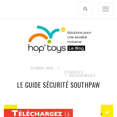
Afficher
le
contenu
15 AVRIL 2016
/
CONSEILS
RESSOURCES
LE GUIDE SÉCURITÉ SOUTHPAW