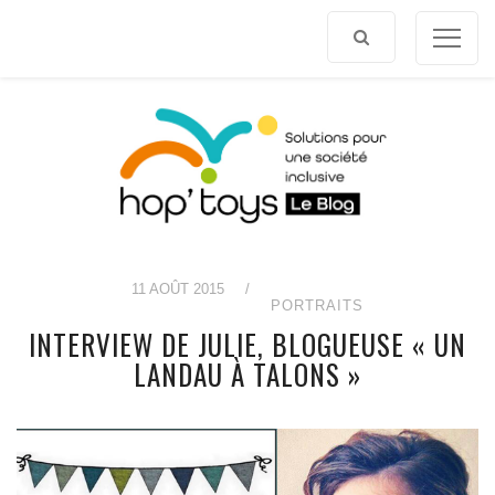
Afficher
le
contenu
11 AOÛT 2015
/
PORTRAITS
INTERVIEW DE JULIE, BLOGUEUSE « UN
LANDAU À TALONS »