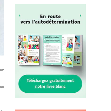
que
 un