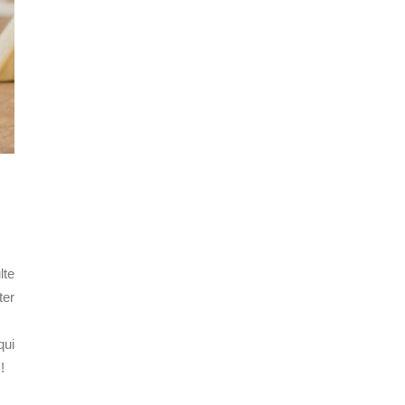
lte
ter
qui
!