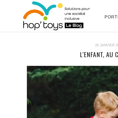
PORT
26 JANVIER 2
L’ENFANT, AU 
Afficher
le
contenu