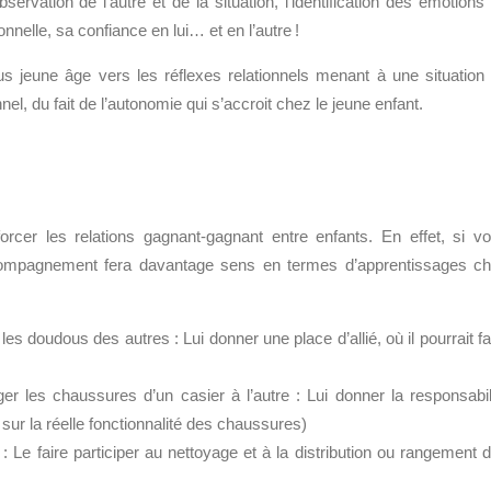
observation de l’autre et de la situation, l’identification des émotions
onnelle, sa confiance en lui… et en l’autre !
us jeune âge vers les réflexes relationnels menant à une situation
l, du fait de l’autonomie qui s’accroit chez le jeune enfant.
rcer les relations gagnant-gagnant entre enfants. En effet, si v
 accompagnement fera davantage sens en termes d’apprentissages c
es doudous des autres : Lui donner une place d’allié, où il pourrait fa
er les chaussures d’un casier à l’autre : Lui donner la responsabil
sur la réelle fonctionnalité des chaussures)
: Le faire participer au nettoyage et à la distribution ou rangement 