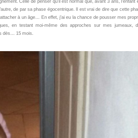
ement. Celle de penser qu’il est normal que, avant 3 ans, l’enfant 
l’autre, de par sa phase égocentrique. Il est vrai de dire que cette ph
la rattacher à un âge… En effet, j’ai eu la chance de pousser mes prop
iques, en testant moi-même des approches sur mes jumeaux, 
its dès… 15 mois.