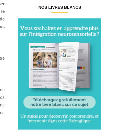
ser
NOS LIVRES BLANCS
 le
 de
ous
tre
 de
nos
 ne
ces