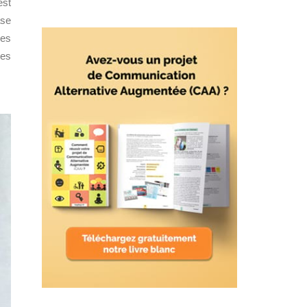
est
ase
res
des