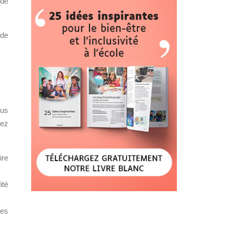
 de
 de
ous
hez
ire
ité
des