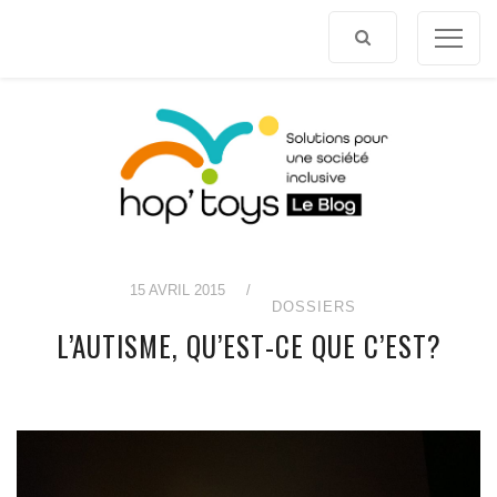
Afficher
le
contenu
15 AVRIL 2015
/
DOSSIERS
L’AUTISME, QU’EST-CE QUE C’EST?