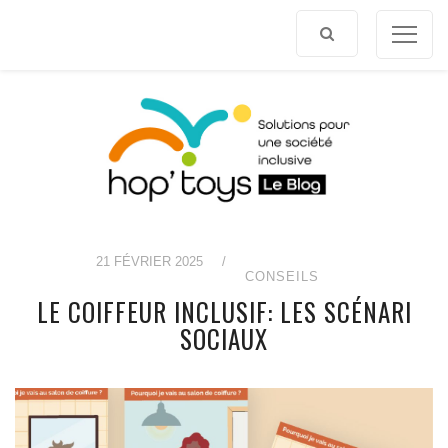
Afficher
le
contenu
21 FÉVRIER 2025
/
CONSEILS
LE COIFFEUR INCLUSIF: LES SCÉNARI
SOCIAUX