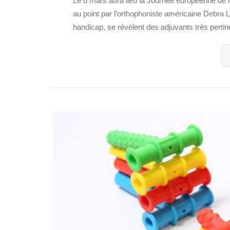
Le 6 mars aura lieu la Journée européenne de l
au point par l’orthophoniste américaine Debra L
handicap, se révèlent des adjuvants très pertine