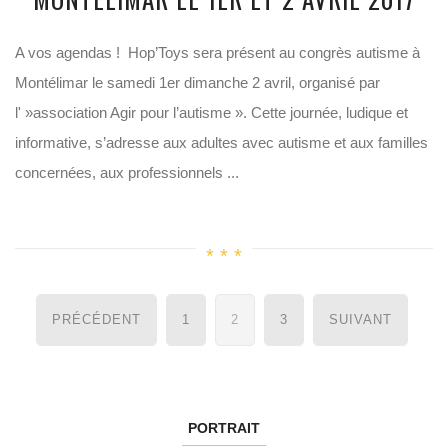
A vos agendas ! Hop’Toys sera présent au congrès autisme à
Montélimar le samedi 1er dimanche 2 avril, organisé par
l' »association Agir pour l’autisme ». Cette journée, ludique et
informative, s’adresse aux adultes avec autisme et aux familles
concernées, aux professionnels ...
Navigation
PRÉCÉDENT
1
2
3
SUIVANT
des
articles
PORTRAIT