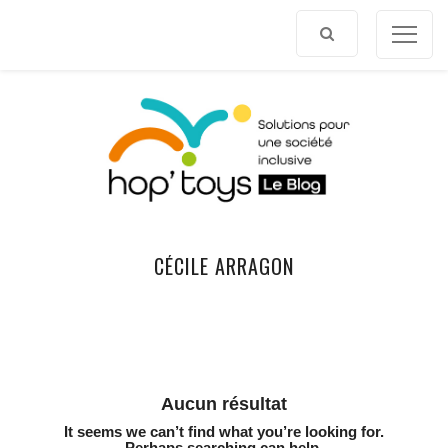
Afficher
le
contenu
CÉCILE ARRAGON
Aucun résultat
It seems we can’t find what you’re looking for.
Perhaps searching can help.