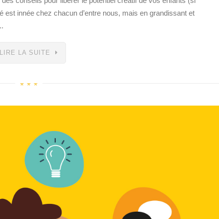
s conseils pour libérer le potentiel créatif de vos enfants (si
vité est innée chez chacun d’entre nous, mais en grandissant et
..
LIRE LA SUITE