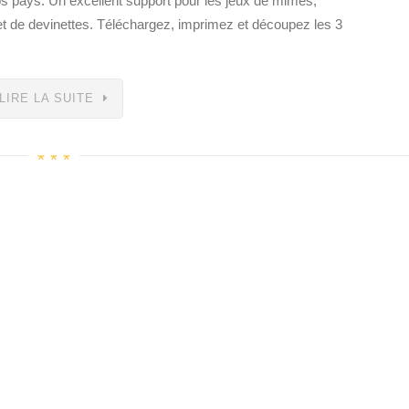
os pays. Un excellent support pour les jeux de mimes,
 et de devinettes. Téléchargez, imprimez et découpez les 3
LIRE LA SUITE