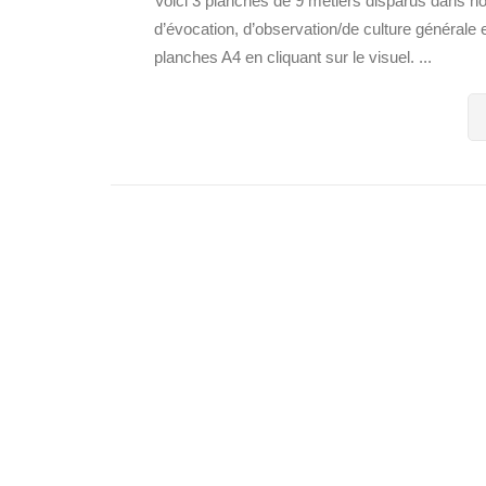
Voici 3 planches de 9 métiers disparus dans n
d’évocation, d’observation/de culture générale
planches A4 en cliquant sur le visuel. ...