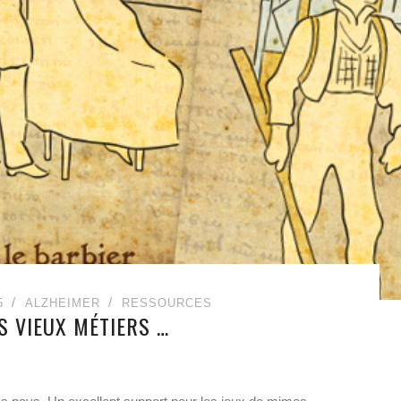
5
ALZHEIMER
RESSOURCES
S VIEUX MÉTIERS …