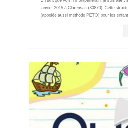
En tant que voisin montpelliérain, je suis allé 
janvier 2015 à Clarensac (30870). Cette struct
(appelée aussi méthode PETO) pour les enfants